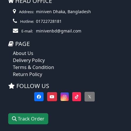
HEAD OFFICE
miniven Dhaka, Bangladesh
Address:
01722728181
Hotline:
minivenbd@gmail.com
E-mail:
PAGE
About Us
Delivery Policy
Terms & Condition
Return Policy
FOLLOW US
𝕏
Track Order