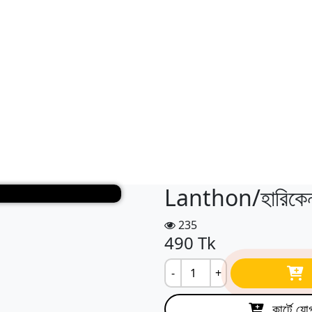
Lanthon/হারিকে
235
490
Tk
-
+
কার্টে যো