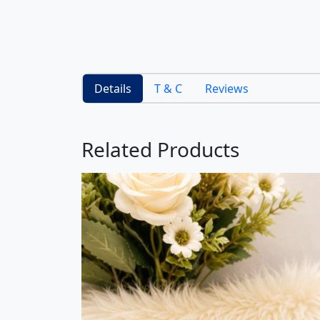
Details
T & C
Reviews
Related Products