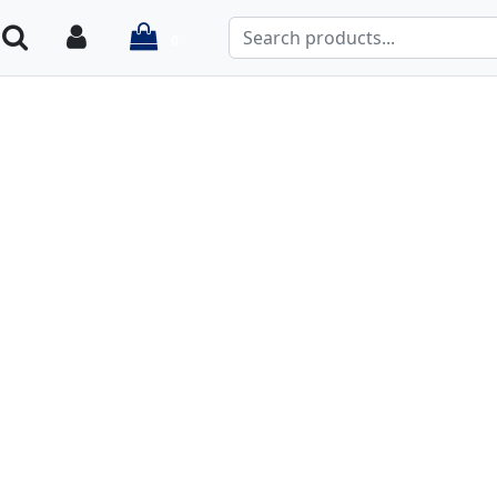
items in cart
Search
Login
0