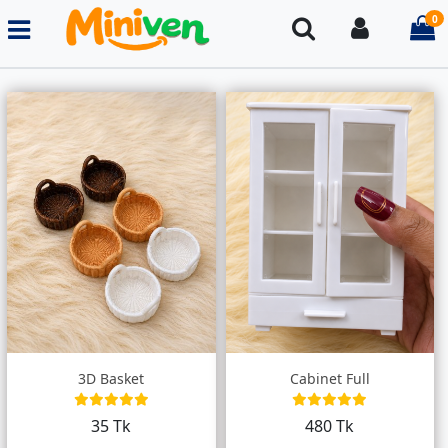
0
Search
Login
i
3D Basket
Cabinet Full
35 Tk
480 Tk