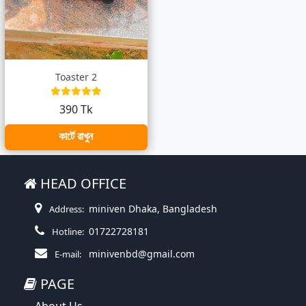
Toaster 2
390 Tk
কার্টে রাখুন
HEAD OFFICE
miniven Dhaka, Bangladesh
Address:
01722728181
Hotline:
minivenbd@gmail.com
E-mail:
PAGE
About Us