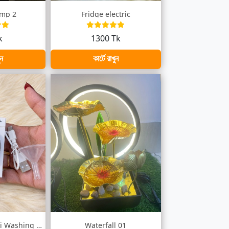
amp 2
Fridge electric
k
1300 Tk
ুন
কার্টে রাখুন
Rechargeable mini Washing Machine
Waterfall 01