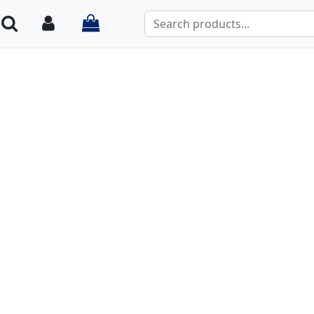
items in cart
Search
Login
0