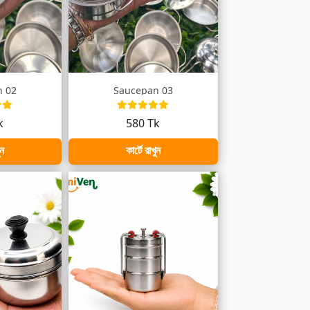
n 02
Saucepan 03
k
580 Tk
ুন
কার্টে রাখুন