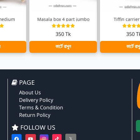
 medium
Masala box 4 part jumbo
Tiffin carri
k
350 Tk
350 T
ন
কার্টে রাখুন
কার্টে রাখ
PAGE
About Us
Delivery Policy
Terms & Condition
Return Policy
FOLLOW US
𝕏