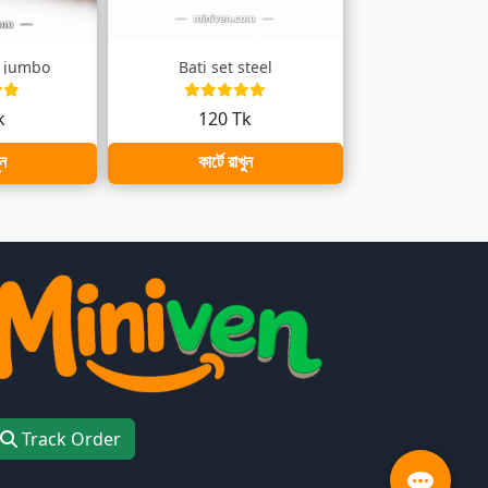
er jumbo
Bati set steel
k
120 Tk
ুন
কার্টে রাখুন
Track Order