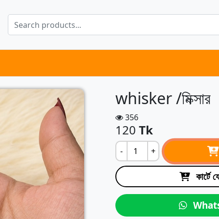
whisker /মিক্সার
356
120
Tk
-
+
কার্টে 
What