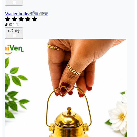
Watter botle/পানির বোতল
490 Tk
কার্টে রাখুন