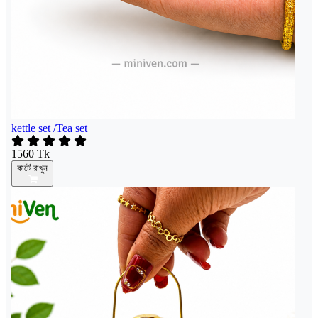
kettle set /Tea set
1560 Tk
কার্টে রাখুন