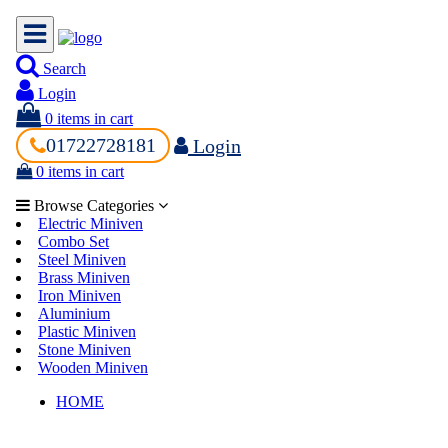
Search
Login
0
items in cart
01722728181
Login
0
items in cart
Browse Categories
Electric Miniven
Combo Set
Steel Miniven
Brass Miniven
Iron Miniven
Aluminium
Plastic Miniven
Stone Miniven
Wooden Miniven
HOME