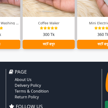
Rechargeable mini Washing Machine
Coffee Maker
Mini Electr
k
300 Tk
360 T
ন
কার্টে রাখুন
কার্টে রাখ
PAGE
About Us
Delivery Policy
Terms & Condition
Return Policy
FOLLOW US