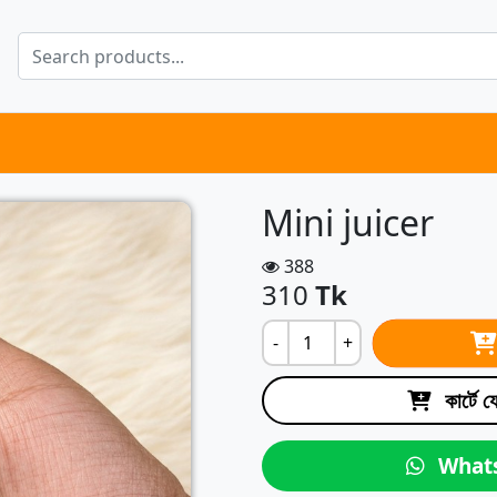
Mini juicer
388
310
Tk
-
+
কার্টে 
What