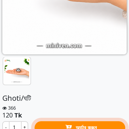
Ghoti/ঘটি
366
120
Tk
অর্ডার করুন
-
+