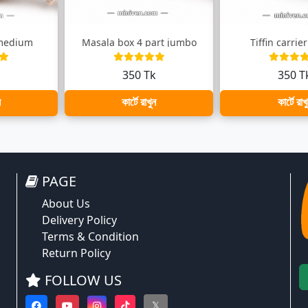
 medium
Masala box 4 part jumbo
Tiffin carri
k
350 Tk
350 T
ন
কার্টে রাখুন
কার্টে রাখ
PAGE
About Us
Delivery Policy
Terms & Condition
Return Policy
FOLLOW US
𝕏