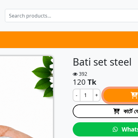
Bati set steel
392
120
Tk
-
+
কার্টে 
What