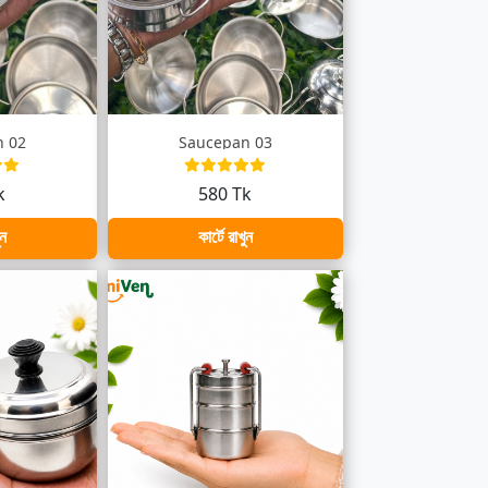
n 02
Saucepan 03
k
580 Tk
ুন
কার্টে রাখুন